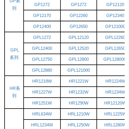
GP系
GP1272
GP1272
GP12120
列
GP12170
GP12260
GP12340
GP12400
GP12650
GP121000
GPL1272
GPL12120
GPL12260
GPL12400
GPL12520
GPL12650
GPL
系列
GPL12750
GPL12800
GPL12800G
GPL12880
GPL121000
HR1218W
HR1221W
HR1224W
HR系
HR1227W
HR1232W
HR1234W
列
HR1251W
HR1290W
HR12120W
HRL634W
HRL1210W
HRL1225W
HRL1234W
HRL1250W
HRL1280W