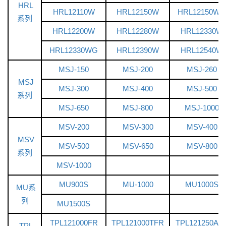
HRL
HRL12110W
HRL12150W
HRL12150WG
系列
HRL12200W
HRL12280W
HRL12330W
HRL12330WG
HRL12390W
HRL12540W
MSJ-150
MSJ-200
MSJ-260
MSJ
MSJ-300
MSJ-400
MSJ-500
系列
MSJ-650
MSJ-800
MSJ-1000
MSV-200
MSV-300
MSV-400
MSV
MSV-500
MSV-650
MSV-800
系列
MSV-1000
MU900S
MU-1000
MU1000S
MU系
列
MU1500S
TPL121000FR
TPL121000TFR
TPL121250AF
TPL