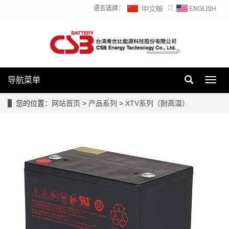
语言选择：
∷
导航菜单
Toggl
navig
您的位置：
网站首页
>
产品系列
>
XTV系列（耐高温）