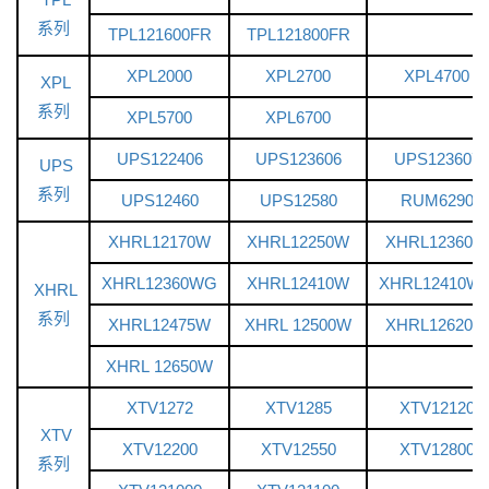
系列
TPL121600FR
TPL121800FR
XPL2000
XPL2700
XPL4700
XPL
系列
XPL5700
XPL6700
UPS122406
UPS123606
UPS123607
UPS
系列
UPS12460
UPS12580
RUM6290
XHRL12170W
XHRL12250W
XHRL12360W
XHRL12360WG
XHRL12410W
XHRL12410W
XHRL
系列
XHRL12475W
XHRL 12500W
XHRL12620W
XHRL 12650W
XTV1272
XTV1285
XTV12120
XTV
XTV12200
XTV12550
XTV12800
系列