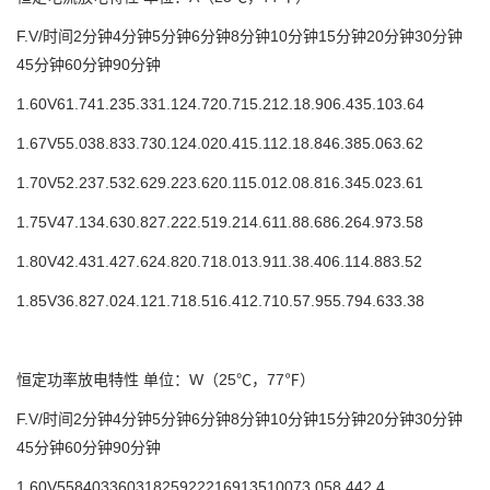
F.V/时间
2分钟
4分钟
5分钟
6分钟
8分钟
10分钟
15分钟
20分钟
30分钟
45分钟
60分钟
90分钟
1.60V
61.7
41.2
35.3
31.1
24.7
20.7
15.2
12.1
8.90
6.43
5.10
3.64
1.67V
55.0
38.8
33.7
30.1
24.0
20.4
15.1
12.1
8.84
6.38
5.06
3.62
1.70V
52.2
37.5
32.6
29.2
23.6
20.1
15.0
12.0
8.81
6.34
5.02
3.61
1.75V
47.1
34.6
30.8
27.2
22.5
19.2
14.6
11.8
8.68
6.26
4.97
3.58
1.80V
42.4
31.4
27.6
24.8
20.7
18.0
13.9
11.3
8.40
6.11
4.88
3.52
1.85V
36.8
27.0
24.1
21.7
18.5
16.4
12.7
10.5
7.95
5.79
4.63
3.38
恒定功率放电特性 单位：W（25℃，77℉）
F.V/时间
2分钟
4分钟
5分钟
6分钟
8分钟
10分钟
15分钟
20分钟
30分钟
45分钟
60分钟
90分钟
1.60V
558
403
360
318
259
222
169
135
100
73.0
58.4
42.4