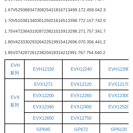
1.67V
529
388
347
308
254
218
167
134
99.1
72.4
58.0
42.3
1.70V
510
381
340
301
250
216
165
133
98.7
72.1
57.7
42.0
1.75V
472
364
319
287
238
210
159
132
98.2
71.7
57.3
41.7
1.80V
423
330
293
264
225
199
154
126
96.0
70.3
56.4
41.2
1.85V
374
287
261
238
204
183
142
119
91.7
67.7
54.6
40.2
EVH
EVH12150
EVH12240
EVH12390
系列
EVX1272
EVX12120
EVX12170
EVX12200
EVX12260
EVX12300
EVX
系列
EVX12340
EVX12400
EVX12520
EVX12650
EVX12750
GP645
GP672
GP6120