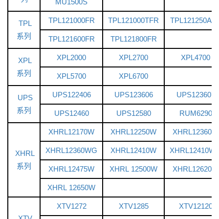
MU1500S
TPL121000FR
TPL121000TFR
TPL121250AF
TPL
系列
TPL121600FR
TPL121800FR
XPL2000
XPL2700
XPL4700
XPL
系列
XPL5700
XPL6700
UPS122406
UPS123606
UPS123607
UPS
系列
UPS12460
UPS12580
RUM6290
XHRL12170W
XHRL12250W
XHRL12360W
XHRL12360WG
XHRL12410W
XHRL12410W
XHRL
系列
XHRL12475W
XHRL 12500W
XHRL12620W
XHRL 12650W
XTV1272
XTV1285
XTV12120
XTV