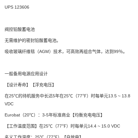
UPS 123606
阀控铅酸蓄电池
无需维护的密封铅酸蓄电池。
吸收玻璃纤维毯（AGM）技术，可高效再组合气体，达到99％。
一般
备用电源应用设计
【设计寿命】
【浮充电压】
在25℃的待机服务中长达5年
在25℃（77℉）时每单元13.5 ~ 13.8
VDC
Eurobat（20℃）：3-5年标准商业
【均衡充电电压】
【工作温度范围】
在25℃（77℉）时每单元14.4 ~ 15.0 VDC
名义工作温度：25℃（77℉）
【自放电】