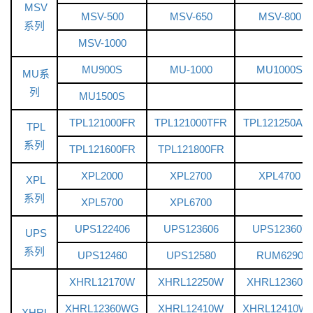
MSV
MSV-500
MSV-650
MSV-800
系列
MSV-1000
MU900S
MU-1000
MU1000S
MU系
列
MU1500S
TPL121000FR
TPL121000TFR
TPL121250AF
TPL
系列
TPL121600FR
TPL121800FR
XPL2000
XPL2700
XPL4700
XPL
系列
XPL5700
XPL6700
UPS122406
UPS123606
UPS123607
UPS
系列
UPS12460
UPS12580
RUM6290
XHRL12170W
XHRL12250W
XHRL12360W
XHRL12360WG
XHRL12410W
XHRL12410W
XHRL