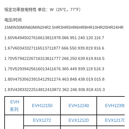
恒定功率放电特性 单位：W（25℃，77℉）
电压/时间
15MIN
30MIN
60MIN
2HR
2.5HR
3HR
5HR
6HR
8HR
10HR
20HR
24HR
1.60V
649
450
276
166
138
119
78.0
66.9
51.2
40.1
20.1
16.7
1.67V
603
433
271
165
137
118
77.6
66.5
50.9
39.8
19.9
16.6
1.70V
579
422
267
163
136
117
77.2
66.2
50.6
39.6
19.8
16.5
1.75V
529
394
256
160
134
116
76.3
65.4
49.9
39.1
19.5
16.3
1.80V
475
356
239
154
129
112
74.4
63.8
48.4
38.0
19.0
15.8
1.83V
428
332
225
148
124
108
72.3
62.2
46.9
36.8
18.4
15.3
EVH
EVH12150
EVH12240
EVH12390
系列
EVX1272
EVX12120
EVX12170