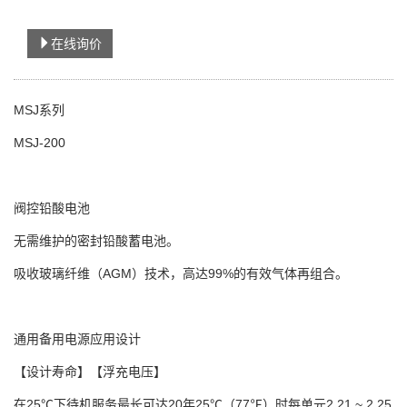
在线询价
MSJ系列
MSJ-200
阀控铅酸电池
无需维护的密封铅酸蓄电池。
吸收玻璃纤维（AGM）技术，高达99%的有效气体再组合。
通用
备用电源应用设计
【设计寿命】
【浮充电压】
在25℃下待机服务最长可达20年
25℃（77℉）时每单元2.21 ~ 2.25